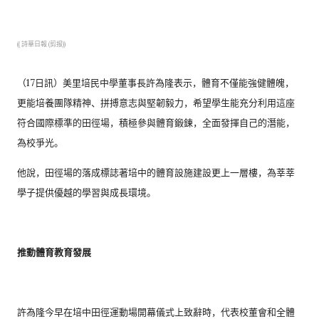
(( 詩華日報 (剪报))
（17日訊）美里培民中學董事長許為隆表示，
體育不僅能強健體魄，
更能培養團隊精神、拼搏意志與堅韌毅力，
希望學生能充分利用這座
符合國際標準的田徑場，
積極參與體育鍛鍊，全面發揮自己的潛能，
為校爭光。
他說，田徑場的落成標誌著培中的體育設施建設更上一層樓，
為莘莘
學子提供優越的學習與成長環境。
推動體育教育發展
許為隆今早在培中田徑運動場開幕儀式上致辭時，
代表校董會和全體