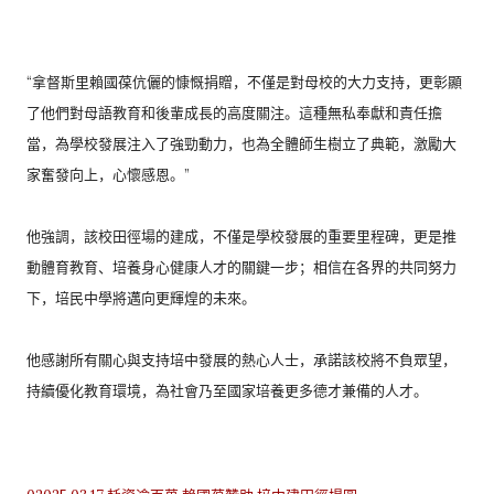
“拿督斯里賴國葆伉儷的慷慨捐贈，不僅是對母校的大力支持，
更彰顯
了他們對母語教育和後輩成長的高度關注。
這種無私奉獻和責任擔
當，為學校發展注入了強勁動力，
也為全體師生樹立了典範，激勵大
家奮發向上，心懷感恩。”
他強調，該校田徑場的建成，不僅是學校發展的重要里程碑，
更是推
動體育教育、培養身心健康人才的關鍵一步；
相信在各界的共同努力
下，培民中學將邁向更輝煌的未來。
他感謝所有關心與支持培中發展的熱心人士，承諾該校將不負眾望，
持續優化教育環境，為社會乃至國家培養更多德才兼備的人才。