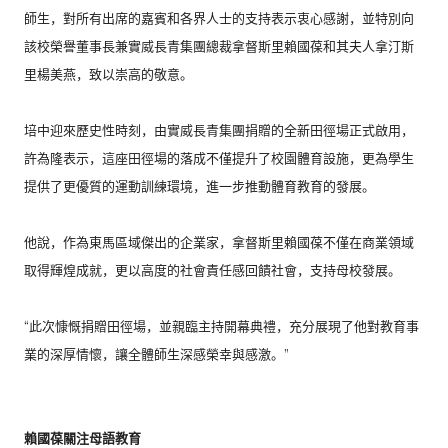
師生，
對所有出席的嘉賓和各界人士的支持表示衷心感謝，
並特別向
該校榮譽董事長兼實威長青集團總裁拿督斯里賴國葆和其夫
人拿汀斯
里楊美燕，致以崇高的敬意。
培中迎來歷史性時刻，由實威長青集團捐贈的全新田徑場正式啟用，
許為隆表示，這座田徑場的落成不僅提升了校園體育設施，
更為學生
提供了更優質的運動訓練環境，
進一步推動體育教育的發展。
他說，作為東馬區域傑出的企業家，
拿督斯里賴國葆不僅在商業領域
取得輝煌成就，
更以高度的社會責任感回饋社會，支持母校發展。
“此次慷慨捐贈田徑場，並親臨主持開幕典禮，
充分展現了他對教育事
業的深厚情懷，讓全體師生深感榮幸與感激。
”
賴國葆關注母語教育