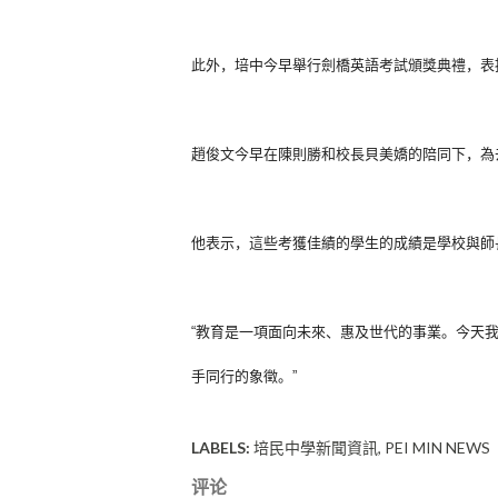
此外，培中今早舉行劍橋英語考試頒獎典禮，表
趙俊文今早在陳則勝和校長貝美嬌的陪同下，
為
他表示，這些考獲佳績的學生的成績是學校與師
“教育是一項面向未來、惠及世代的事業。今天
手同行的象徵。”
LABELS:
培民中學新聞資訊
PEI MIN NEWS
评论