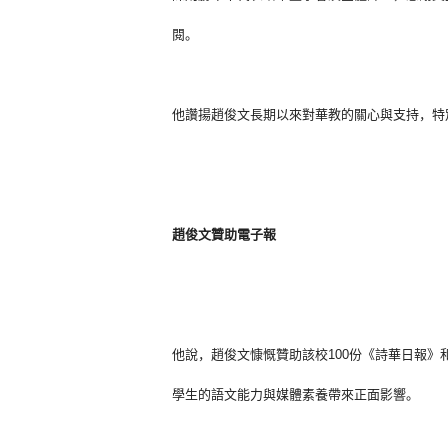
閱。
他讚揚趙俊文長期以來對華教的關心與支持，
特
趙俊文贊助電子報
他說，趙俊文慷慨贊助該校100份《詩華日報》
學生的語文能力與媒體素養帶來正面影響。