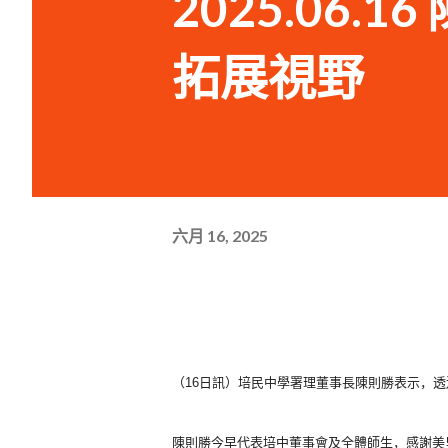
2025.06
拓展視野
六月 16, 2025
（16日訊）培民中學署理董事長陳則勝表示，
透
陳則勝今早代表培中董事會及全體師生，
感謝美