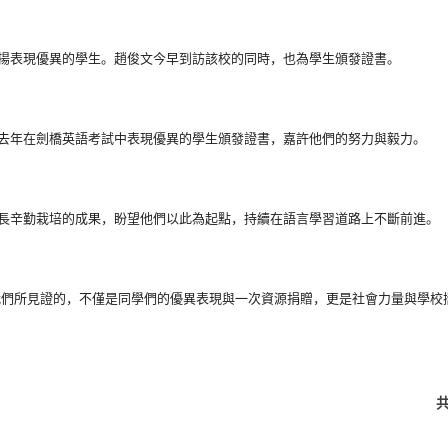
揚表現優異的學生。
趙俊文今早到訪該校的同時，也為學生頒發證書。
去年在劍橋英語考試中表現優異的學生頒發證書，
嘉許他們的努力與毅力。
長辛勤栽培的成果，
盼望他們以此為起點，持續在語言學習道路上不斷前進。
我們所見證的，
不僅是同學們的優異表現與一次資源捐贈，
更是社會力量與學校