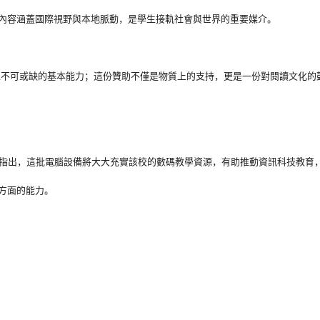
內容涵蓋國際視野與本地脈動，是學生接軌社會與世界的重要媒介。
生不可或缺的基本能力；
這份贊助不僅是物質上的支持，更是一份對閱讀文化的
指出，
這批電腦設備將大大充實該校的數碼教學資源，
有助推動資訊科技教育
方面的能力。