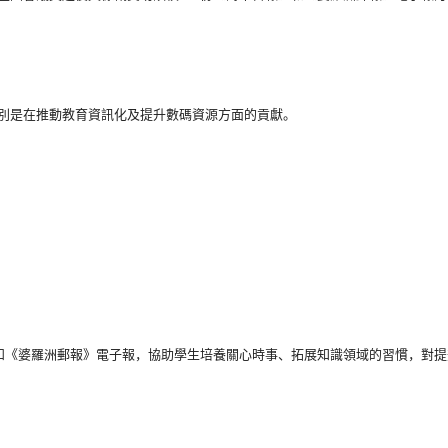
別是在推動教育資訊化及提升數碼資源方面的貢獻。
和《婆羅洲郵報》
電子報，協助學生培養關心時事、拓展知識領域的習慣，
對提