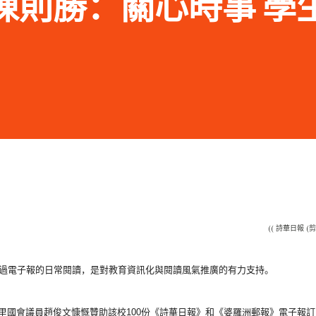
.16 陳則勝：關心時事 
(( 詩華日報 (剪
過電子報的日常閱讀，
是對教育資訊化與閱讀風氣推廣的有力支持。
里國會議員趙俊文慷慨贊助該校100份《詩華日報》和《
婆羅洲郵報》電子報訂