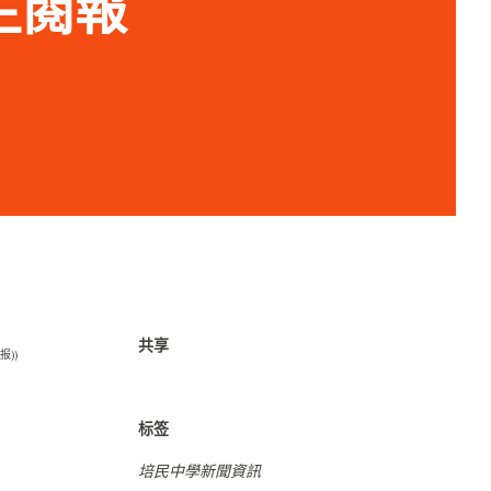
學生閱報
共享
报))
标签
培民中學新聞資訊