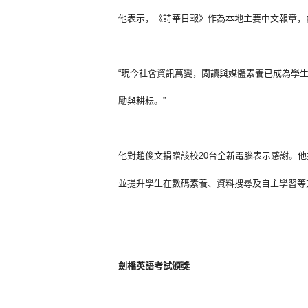
他表示，《詩華日報》作為本地主要中文報章，
“現今社會資訊萬變，
閱讀與媒體素養已成為學
勵與耕耘。
”
他對趙俊文捐贈該校20台全新電腦表示感謝。他
並提升學生在數碼素養、
資料搜尋及自主學習等
劍橋英語考試頒獎