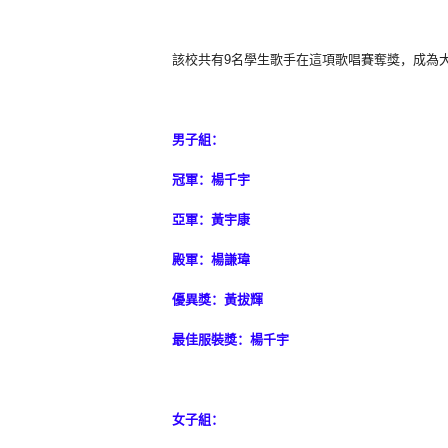
該校共有9名學生歌手在這項歌唱賽奪獎，成為
男子組：
冠軍：楊千宇
亞軍：黃宇康
殿軍：楊謙瑋
優異獎：黃拔輝
最佳服裝獎：楊千宇
女子組：