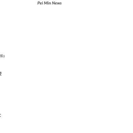
Pei Min News
报))
登
女