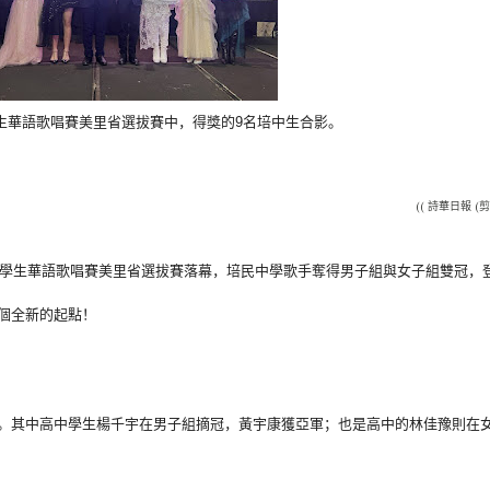
學生華語歌唱賽美里省選拔賽中，
得獎的9名培中生合影。
(( 詩華日報 (剪
中學生華語歌唱賽美里省選拔賽
落幕，培民中學歌手奪得男子組與女子組雙冠，
個全新的起點！
。
其中高中學生楊千宇在男子組摘冠，黃宇康獲亞軍；
也是高中的林佳豫則在