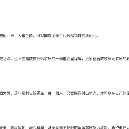
的冠亞軍，
大獲全勝，可說開啟了新生代歌唱領域的新紀元。
耀之路。
這不僅是該校藝術發展的一個重要里程碑，
更象征著該校多元發展的
個大獎，
這些勝利告訴師生：每一個人，只要願意付出努力，
就可以在自己熱
音樂、熱衷運動、
醉心科學，甚至某個不起眼的角落都應努力耕耘。
希望他們