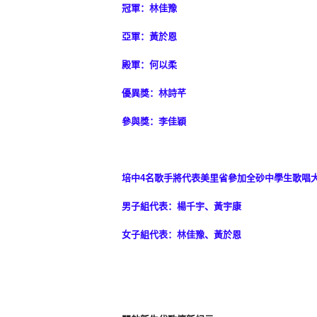
冠軍：林佳豫
亞軍：黃於恩
殿軍：何以柔
優異獎：林詩芊
參與獎：李佳穎
培中4名歌手將代表美里省參加全砂中學生歌唱
男子組代表：楊千宇、黃宇康
女子組代表：林佳豫、黃於恩