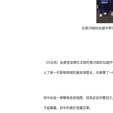
在第29屆砂拉越中
（15日訊）
由美里音樂社主辦的第29屆砂拉越
上了新一代歌唱領域的最高領獎台，也奏響了一
培中此役一舉擊敗各校強隊，成為妥妥的雙冠王
子組稱霸，初中的黃於恩獲亞軍。