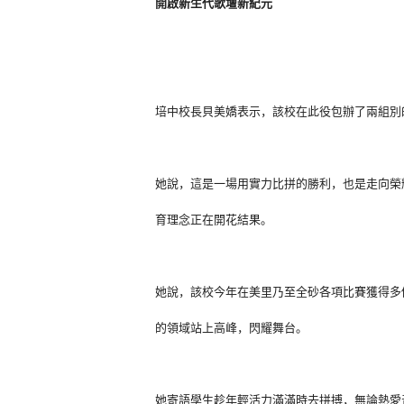
開啟新生代歌壇新紀元
培中校長貝美嬌表示，該校在此役包辦了兩組別
她說，這是一場用實力比拼的勝利，也是走向榮
育理念正在開花結果。
她說，該校今年在美里乃至全砂各項比賽獲得多
的領域站上高峰，閃耀舞台。
她寄語學生趁年輕活力滿滿時去拼搏，無論熱愛