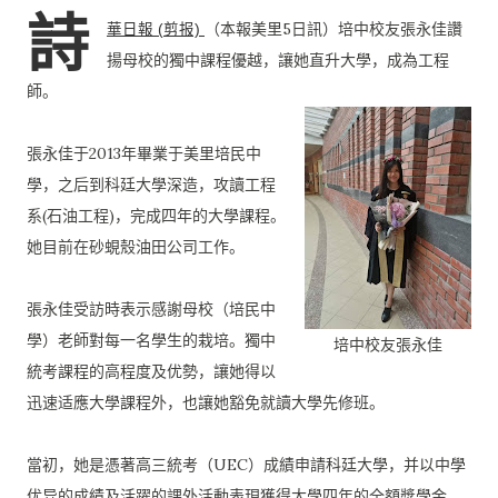
詩
（本報美里5日訊）培中校友張永佳讚
華日報 (剪报)
揚母校的獨中課程優越，讓她
直升大學，成為工程
師。
張永佳于2013年畢業于美里培民中
學，之后到科廷大學深造，攻
讀工程
系(石油工程)，完成四年的大學課程。
她目前在砂蜆殼油田
公司工作。
張永佳受訪時表示感謝母校（培民中
學）老師對每一名學生的栽培。
獨中
培中校友張永佳
統考課程的高程度及优勢，讓她得以
迅速适應大學課程外，也讓
她豁免就讀大學先修班。
當初，她是憑著高三統考（UEC）成績申請科廷大學，并以中學
优
异的成績及活躍的課外活動表現獲得大學四年的全額獎學金。