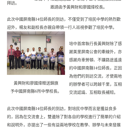
拜訪。
邀請函予黃興財和廖國煒校長。
此次中國屏南縣14位師長的到訪，不僅受到了培民中學的熱烈歡
迎
外，楊友和副校長亦親自帶領一行人巡視參觀了培民中學。
培中首席執行長黃興財除了感
謝美里屏南公會的牽線外，亦
感謝舟車
勞頓、不嫌路途遙遠
的中國屏南縣14位師長，正因
為他們的到訪交
流，才使兩地
黃興財和廖國煒贈送錦旗
的辦學者可以跨越千里，互相
予中國屏南縣6所中學校長。
交流認識、
互相取長補短。
此次中國屏南縣14位師長的到訪，對培民中學而言是獲益良多
的，
因為在交流會上，雙邊除了對各自的學校進行了簡單的介紹
和說明外
，亦提出了一些有益兩地學校在教學、辦學与未來發展