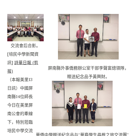
交流會后合影。
[培民中學新聞資
訊]
詩華日報 (剪
屏南縣外事僑務辦公室干部李聲富總領隊，
报)
贈送紀念品予黃興財。
（本報美里13
日訊）中國屏
南縣14位師長
今日在美里屏
南公會的
牽線
下，特別蒞臨
培民中學交流
華僑中學贈送紀念品与“華裔學生尋根之旅交流團”