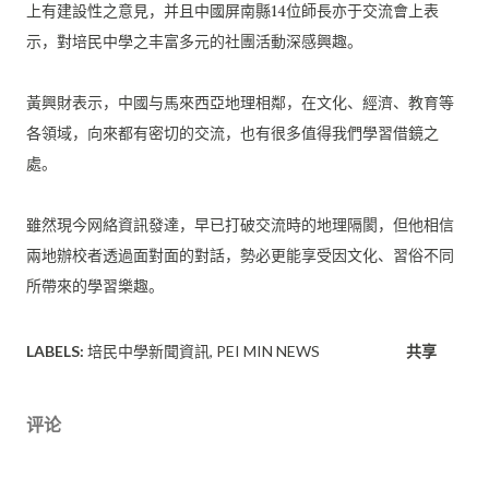
上有建設性之
意見，并且中國屏南縣14位師長亦于交流會上表
示，對培民中學之
丰富多元的社團活動深感興趣。
黃興財表示，中國与馬來西亞地理相鄰，在文化、經濟、教育等
各領
域，向來都有密切的交流，也有很多值得我們學習借鏡之
處。
雖然現今网絡資訊發達，早已打破交流時的地理隔閡，但他相信
兩地
辦校者透過面對面的對話，勢必更能享受因文化、習俗不同
所帶來的
學習樂趣。
LABELS:
培民中學新聞資訊
PEI MIN NEWS
共享
评论