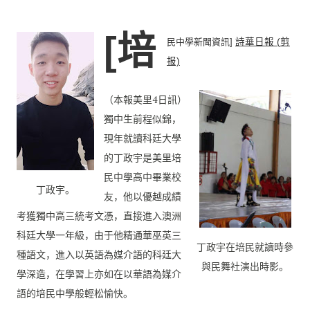
[培
民中學新聞資訊]
詩華日報 (剪
报)
（本報美里4日訊）
獨中生前程似錦，
現年就讀科廷大學
的丁政宇是美里培
民中學高中畢業校
丁政宇。
友，
他以優越成績
考獲獨中高三統考文憑，
直接進入澳洲
科廷大學一年級，由于他精通華巫英三
丁政宇在培民就讀時參
種語文，
進入以英語為媒介語的科廷大
與民舞社演出時影。
學深造，
在學習上亦如在以華語為媒介
語的培民中學般輕松愉快。