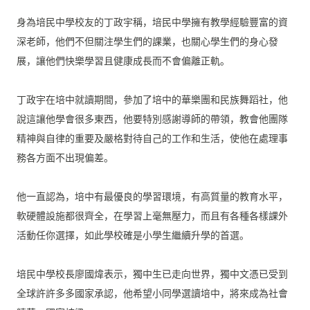
身為培民中學校友的丁政宇稱，
培民中學擁有教學經驗豐富的資
深老師，
他們不但關注學生們的課業，也關心學生們的身心發
展，
讓他們快樂學習且健康成長而不會偏離正軌。
丁政宇在培中就讀期間，參加了培中的華樂團和民族舞蹈社，
他
說這讓他學會很多東西，他要特別感謝導師的帶領，
教會他團隊
精神與自律的重要及嚴格對待自己的工作和生活，
使他在處理事
務各方面不出現偏差。
他一直認為，培中有最優良的學習環境，有高質量的教育水平，
軟硬體設施都很齊全，在學習上毫無壓力，
而且有各種各樣課外
活動任你選擇，
如此學校確是小學生繼續升學的首選。
培民中學校長廖國煒表示，獨中生已走向世界，
獨中文憑已受到
全球許許多多國家承認，他希望小同學選讀培中，
將來成為社會