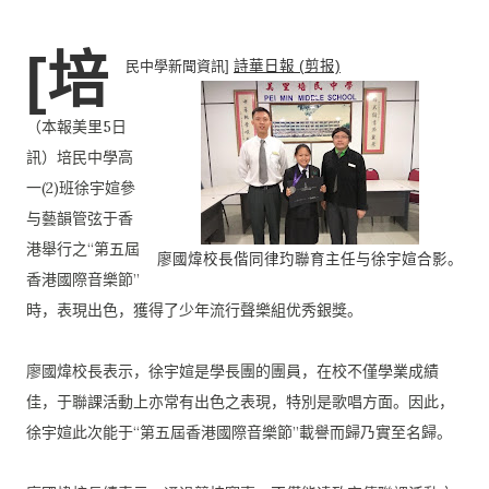
[培
民中學新聞資訊]
詩華日報 (剪报)
（本報美里5日
訊）培民中學高
一(2)
班徐宇媗參
与藝韻管弦于香
港舉行之“第五屆
廖國煒校長偕同律玓聯育主任与徐宇媗合影。
香港國際音樂節”
時，
表現出色，獲得了少年流行聲樂組优秀銀獎。
廖國煒校長表示，徐宇媗是學長團的團員，在校不僅學業成績
佳，
于聯課活動上亦常有出色之表現，特別是歌唱方面。因此，
徐宇媗此次能于“第五屆香港國際音樂節”載譽而歸乃實至名歸。