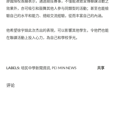
廖國煒校長續表示，通過競技賽事，
不僅能達致宣傳聯課活動之
效果外，
亦可吸引和鼓舞其他人參与同類型的活動；
甚至也能檢
驗自己的水平和能力、總結交流經驗，
從而丰富自己的內涵。
他希望徐宇媗此次杰出的表現，可以影響其他學生，
令他們也能
在聯課活動上投入心力，為自己和學校爭光。
LABELS:
培民中學新聞資訊
PEI MIN NEWS
共享
评论