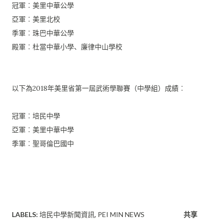
冠軍︰美里中華公學
亞軍︰美里北校
季軍︰珠巴中華公學
殿軍︰杜當中華小學、廉律中山學校
以下為2018年美里省第一屆武術學聯賽（中學組）成績︰
冠軍︰培民中學
亞軍︰美里中華中學
季軍︰聖哥倫巴國中
LABELS:
培民中學新聞資訊
PEI MIN NEWS
共享