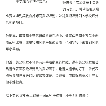
中學組的最佳運動員。
籌備會主席黃健華上臺致
詞時表示，
希望借著這場
比賽來達到讓教育部認同武術運動，
並將武術運動列入學校課外
活動的項目。
他透露，卑爾騷中華武術學會曾在培中、
聖哥倫巴國中及美中舉
辦武術比賽，還會接觸其他學校來舉辦，
也期望接下來會到其他
華小舉辦。
他說，美公校友不僅是有州手運動員符祥維、
還有美公校友羅哲
昌是代表國家級運動員的武術國手，
也是太極拳的好手，曾代表
國家參加世界級的比賽如東運會、
亞運會、市價錦標賽及世界太
極拳錦標賽。
以下為2018年美里省第一屆武術學聯賽（小學組）成績︰