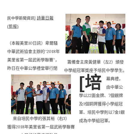
民中學新聞資訊]
詩華日報
(剪报)
（本報美里10日訊）卑爾騷
中華武術協會主辦的“
2018年
美里省第一屆武術學聯賽”，
籌備會主席黃健華（左2）頒發
昨日在中華公學禮堂舉行閉
中學組冠軍獎座予培民中學學生。
[培
幕典禮，
由中華公
學以22面金牌、
7個銀牌
及1個銅牌獲得小學組冠
軍、
培民中學則以7金1銀
來自培民中學的張其裕（右3）
成為中學組冠軍。
獲得2018年美里省第一屆武術學聯賽