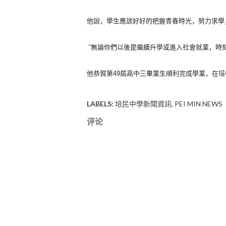
他說，學生應該好好的把握青春時光，努力求學
“無論你們以後是繼續升學或進入社會就業，時
他恭賀第49屆高中三畢業生順利完成學業，
在培
LABELS:
培民中學新聞資訊
PEI MIN NEWS
评论