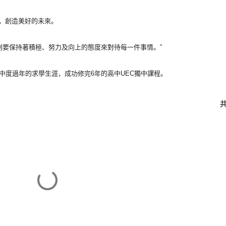
，創造美好的未來。
刻要保持著積極、
努力及向上的態度來對待每一件事情。”
中度過年的求學生涯，成功修完6年的高中UEC獨中課程。