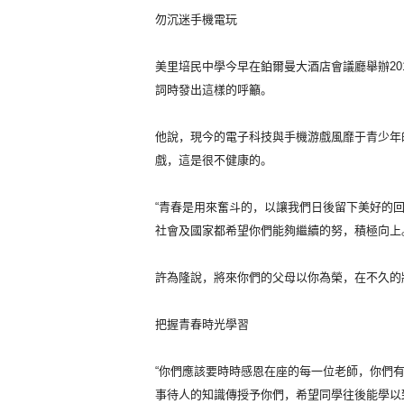
勿沉迷手機電玩
美里培民中學今早在鉑爾曼大酒店會議廳舉辦201
詞時發出這樣的呼籲。
他說，現今的電子科技與手機游戲風靡于青少年
戲，
這是很不健康的。
“青春是用來奮斗的，以讓我們日後留下美好的
社會及國家都希望你們能夠繼續的努，積極向上
許為隆說，將來你們的父母以你為榮，
在不久的
把握青春時光學習
“你們應該要時時感恩在座的每一位老師，你們
事待人的知識傳授予你們，希望同學往後能學以