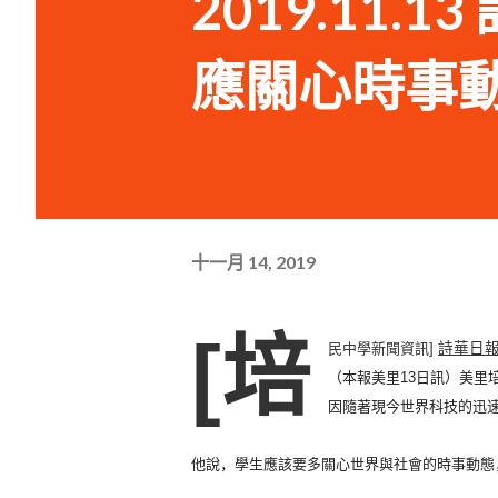
2019.11
應關心時事
十一月 14, 2019
[培
民中學新聞資訊]
詩華日報
（本報美里13日訊）美里
因隨著現今世界科技的迅
他說，學生應該要多關心世界與社會的時事動態