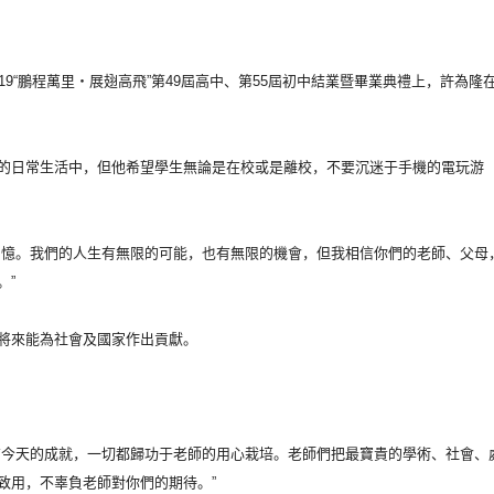
9“鵬程萬里‧
展翅高飛”第49屆高中、第55屆初中結業暨畢業典禮上，
許為隆
的日常生活中，
但他希望學生無論是在校或是離校，不要沉迷于手機的電玩游
回憶。
我們的人生有無限的可能，也有無限的機會，但我相信你們的老師、
父母
。”
將來能為社會及國家作出貢獻。
有今天的成就，
一切都歸功于老師的用心栽培。老師們把最寶貴的學術、社會、
致用，
不辜負老師對你們的期待。”