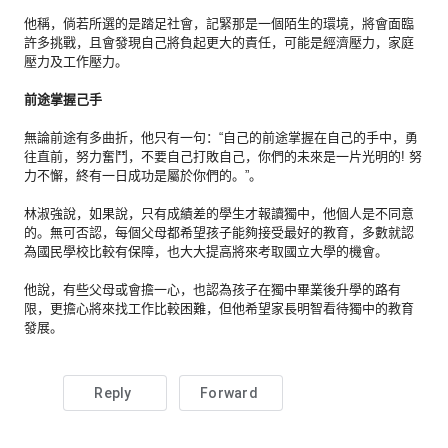
他稱，倘若所選的是踏足社會，記緊那是一個陌生的環境，
將會面臨
許多挑戰，且會發現自己將負起更大的責任，
可能是經濟壓力，家庭
壓力及工作壓力。
前途掌握己手
無論前途有多曲折，他只有一句：“自己的前途掌握在自己的手中，
勇
往直前，努力奮鬥，不要自己打敗自己，
你們的未來是一片光明的! 努
力不懈，終有一日成功是屬於你們的。”。
林淑強說，如果說，只有成績差的學生才報讀獨中，
他個人是不同意
的。無可否認，
每個父母都希望孩子能夠接受最好的教育，
多數就認
為國民學校比較有保障，
也大大提高將來考取國立大學的機會。
他說，有些父母或會擔一心，
也認為孩子在獨中畢業後升學的路有
限，
更擔心將來找工作比較困難，
但他希望家長明智看待獨中的教育
發展。
Reply
Forward