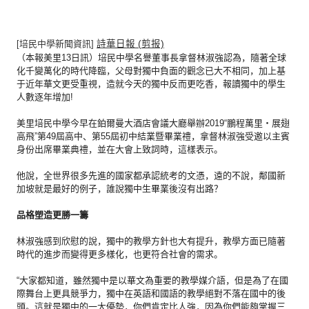
[培民中學新聞資訊]
詩華日報 (剪报)
（本報美里13日訊）培民中學名譽董事長拿督林淑強認為，
隨著全球
化千變萬化的時代降臨，
父母對獨中負面的觀念已大不相同，加上基
于近年華文更受重視，
造就今天的獨中反而更吃香，報讀獨中的學生
人數逐年增加!
美里培民中學今早在鉑爾曼大酒店會議大廳舉辦2019“
鵬程萬里‧展翅
高飛”第49屆高中、第55屆初中結業暨畢業禮，
拿督林淑強受邀以主賓
身份出席畢業典禮，並在大會上致詞時，
這樣表示。
他說，全世界很多先進的國家都承認統考的文憑，遠的不說，
鄰國新
加坡就是最好的例子，誰說獨中生畢業後沒有出路？
品格塑造更勝一籌
林淑強感到欣慰的說，獨中的教學方針也大有提升，
教學方面已隨著
時代的進步而變得更多樣化，也更符合社會的需求。
“大家都知道，雖然獨中是以華文為重要的教學媒介語，
但是為了在國
際舞台上更具競爭力，
獨中在英語和國語的教學絕對不落在國中的後
頭。
這就是獨中的一大優勢，你們肯定比人強，
因為你們能夠掌握三