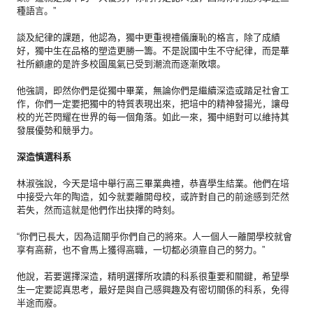
種語言。”
談及紀律的課題，他認為，獨中更重視禮儀廉恥的格言，
除了成績
好，獨中生在品格的塑造更勝一籌。
不是說國中生不守紀律，
而是華
社所顧慮的是許多校園風氣已受到潮流而逐漸敗壞。
他強調，即然你們是從獨中畢業，
無論你們是繼續深造或踏足社會工
作，
你們一定要把獨中的特質表現出來，把培中的精神發揚光，
讓母
校的光芒閃耀在世界的每一個角落。如此一來，
獨中絕對可以維持其
發展優勢和競爭力。
深造慎選科系
林淑強說，今天是培中舉行高三畢業典禮，恭喜學生結業。
他們在培
中接受六年的陶造，如今就要離開母校，
或許對自己的前途感到茫然
若失，然而這就是他們作出抉擇的時刻。
“你們已長大，因為這關乎你們自己的將來。
人一個人一離開學校就會
享有高薪，也不會馬上獲得高職，
一切都必須靠自己的努力。”
他說，若要選擇深造，精明選擇所攻讀的科系很重要和關鍵，
希望學
生一定要認真思考，
最好是與自己感興趣及有密切關係的科系，免得
半途而廢。