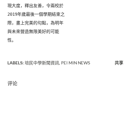
現大度，釋出友善，
令兩校於
2019年歲最後一個學期結束之
際，畫上完美的句點，
為明年
與未來營造無限美好的可能
性。
LABELS:
培民中學新聞資訊
PEI MIN NEWS
共享
评论