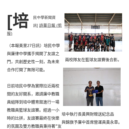
[培
民中學新聞資
訊]
詩華日報 (剪
报)
（本報美里27日訊）培民中學
與廉律中學攜手揭開了友誼之
兩校隊友在籃球友誼賽後合影。
門，
共創歷史性一刻，為未來
合作打開了無限可能。

日前培民中學為實際拉近兩校
間的友好關系，
邀請廉中教職
員組隊到培中體育館進行一場
教職員籃球友誼賽。
經過一小
培中執行長黃興財贈送紀念品

時的比拼，友誼賽最終在快樂
與錦旗予廉中首席營運員黃永章。
的氛圍及雙方教職員秉持著“
友