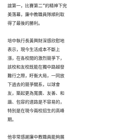
誼第一，比賽第二”的精神下完
美落幕，
廉中教職員隊順利取
得了最後的勝利。

培中執行長黃興財深感欣慰地
表示，現今生活成本不斷上
漲，
在各校間的激烈競爭下，
該校和友校既能在獨中路越發
難行之際，
盱衡大局，一同放
下過去的競爭關系，以球會
友，築起更為寬廣、
友善、和
諧、包容的道路是不容易的，
特別是在現今兩校招生的高峰
期。

他非常感謝廉中教職員能夠展