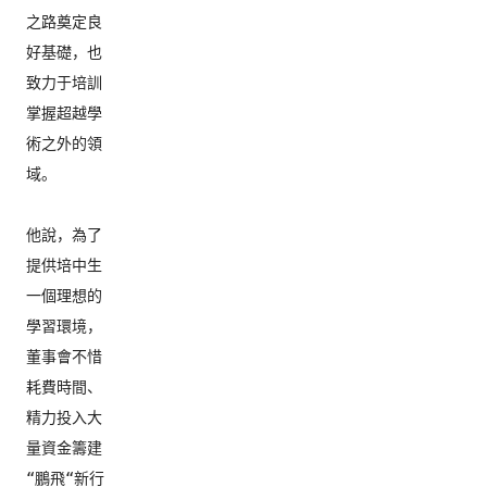
之路奠定良
好基礎，
也
致力于培訓
掌握超越學
術之外的領
域。

他說，為了
提供培中生
一個理想的
學習環境，
董事會不惜
耗費時間、
精力投入大
量資金籌建
“鵬飛“新行