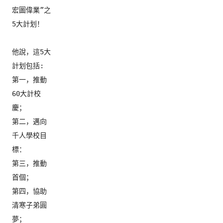
宏圖偉業”之
5大計划！

他說，這5大
計划包括:

第一，推動
60大計校
慶；

第二，邁向
千人學校目
標：

第三，推動
首個；

第四，協助
清寒子弟圓
夢；
