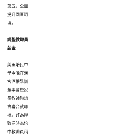
第五，全面
提升園區環
境。

調整教職員
薪金
美里培民中
學今晚在漢
宮酒樓舉辦
董事會暨家
長教師聯誼
會聯合就職
禮。許為隆
致詞時為培
中教職員稍