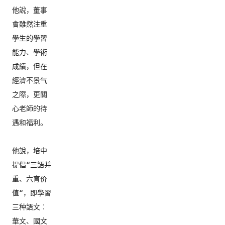
他說，董事
會雖然注重
學生的學習
能力、學術
成績，
但在
經濟不景气
之際，更關
心老師的待
遇和福利。

他說，培中
提倡“三語并
重、六育价
值“，即學習
三种語文︰
華文、
國文