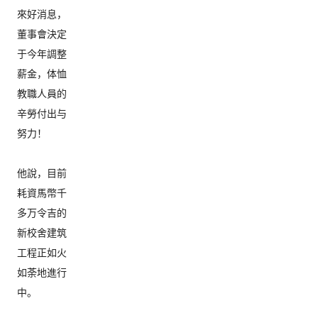
來好消息，
董事會決定
于今年調整
薪金，体恤
教職人員的
辛勞付出与
努力！

他說，
目前
耗資馬幣千
多万令吉的
新校舍建筑
工程正如火
如荼地進行
中。
