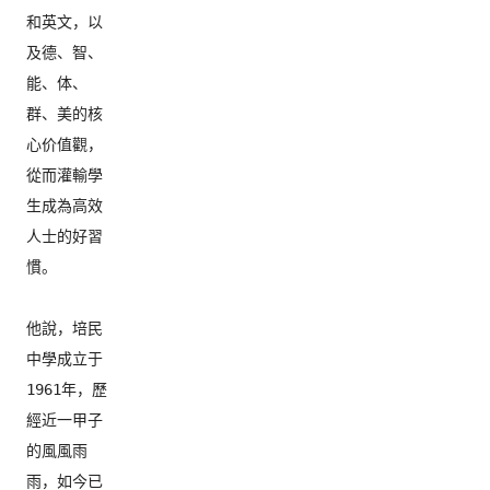
和英文，以
及德、智、
能、体、
群、美的核
心价值觀，
從而灌輸學
生成為高效
人士的好習
慣。

他說，培民
中學成立于
1961年，歷
經近一甲子
的風風雨
雨，
如今已