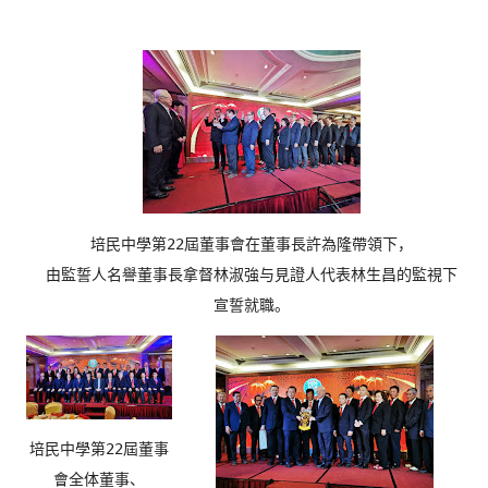
培民中學第22屆董事會在董事長許為隆帶領下，
由監誓人名譽董事長拿督林淑強与見證人代表林生昌的監視下
宣誓就
職。
培民中學第22屆董事
會全体董事、
