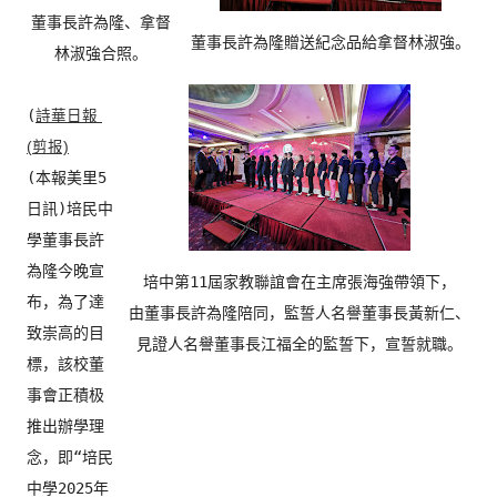
董事長許為隆、
拿督
董事長許為隆贈送紀念品給拿督林淑強。
林淑強合照。
(
詩華日報 
(本報美里5
日訊)培民中
學董事長許
為隆今晚宣
布，
為了達
致崇高的目
見證人名譽董事長江福全的監誓下，宣誓就職。
標，該校董
事會正積极
推出辦學理
念，即“
培民
中學2025年