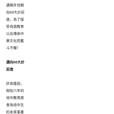
邁開步伐朝
向60大計前
進，
為了接
受母語教育
以及傳承中
華文化而奮
斗不懈！

邁向60大計
前進
許為隆說，
相信六年的
培中教育將
會為培中生
的未來事業