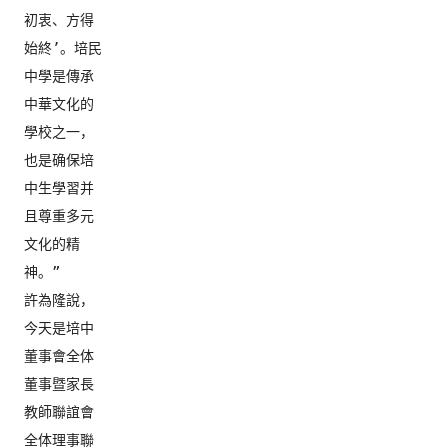
初衷、方得
始終’
。培民
中學是傳承
中華文化的
學校之一，
也是确保培
中生學習并
且尊重多元
文化的精
神。”

許為隆說，
今天是培中
董事會全体
董事暨家長
教師聯誼會
全体理事聯