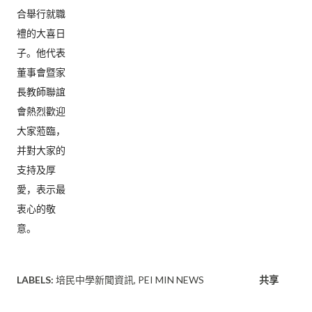
合舉行就職
禮的大喜日
子。他代表
董事會暨家
長教師聯誼
會熱烈歡迎
大家蒞臨，
并對大家的
支持及厚
愛，表示最
衷心的敬
意。
LABELS:
培民中學新聞資訊
PEI MIN NEWS
共享