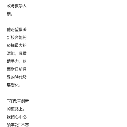
政与教學大
樓。

他盼望借著
新校舍能夠
發揮最大的
潛能，具備
競爭力，
以
面對日新月
異的時代發
展變化。

“在改革創新
的道路上，
我們心中必
須牢記‘不忘