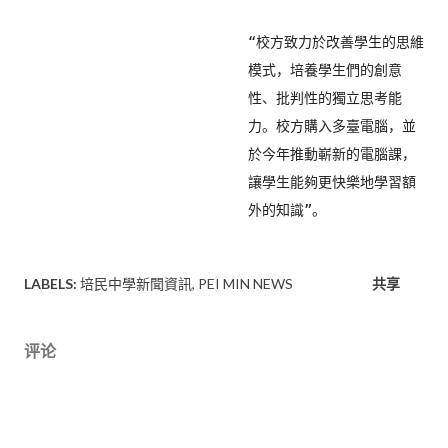
“校方致力於改善學生的思維
模式，培養學生們的創意
性、
批判性的獨立思考能
力。校方購入多臺電腦，
並
於今年推動嶄新的電腦課，
讓學生能夠更快樂地學習額
外的知識”
。
LABELS:
培民中學新聞資訊
PEI MIN NEWS
共享
评论