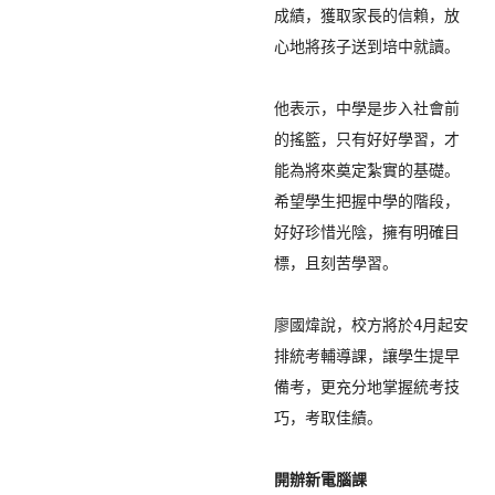
成績，獲取家長的信賴，
放
心地將孩子送到培中就讀。

他表示，中學是步入社會前
的搖籃，只有好好學習，
才
能為將來奠定紮實的基礎。
希望學生把握中學的階段，
好好珍惜光陰，擁有明確目
標，且刻苦學習。

廖國煒說，校方將於4月起安
排統考輔導課，讓學生提早
備考，
更充分地掌握統考技
巧，考取佳績。
