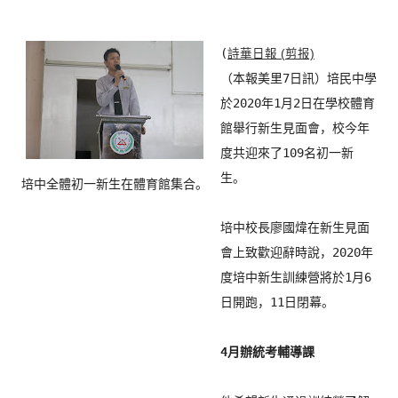
(
（本報美里7日訊）
培民中學
於2020年1月2日在學校體育
館舉行新生見面會，
校今年
度共迎來了109名初一新
生。

培中全體初一新生在體育館集合。
培中校長廖國煒在新生見面
會上致歡迎辭時說，
2020年
度培中新生訓練營將於1月6
日開跑，11日閉幕。

4月辦統考輔導課