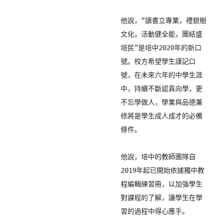
他說，“讀書立專業，禮貌樹
文化，活動健全能，團結盛
培民”
是培中2020年的新口
號。校方希望學生謹記口
號，
在未來六年的中學生涯
中，持續不斷認真向學，更
不忘學做人，
學業與品德兼
修將是學生成人成才的必備
條件。

他說，
培中的教師團隊自
2019年起已開始依據獨中教
程編輯練習冊，
以加強學生
對課程的了解，讓學生在學
習的過程中得心應手。
