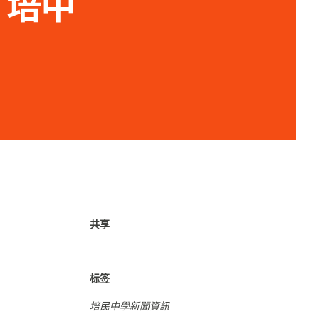
” 培中
共享
标签
培民中學新聞資訊