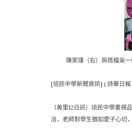
陳家瑾（右）與搭檔吳一
[培民中學新聞資訊] ( 詩華日報 
（美里12日訊）培民中學重視
洽，
老師對學生猶如愛子心切