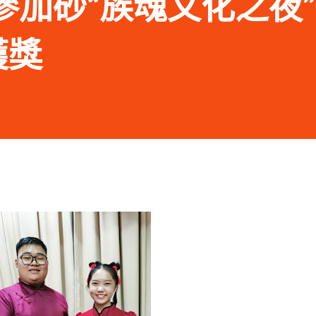
12 參加砂“族魂文化之夜
獲獎