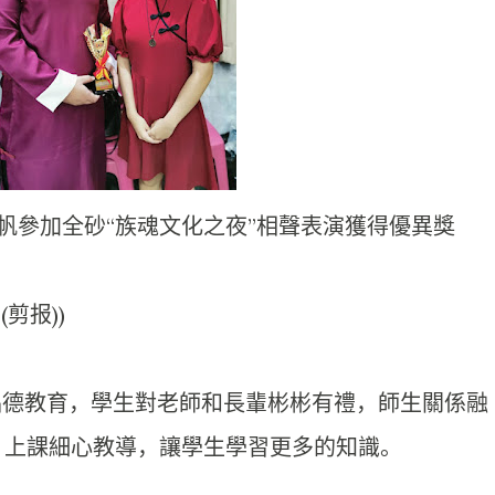
帆參加全砂“族魂文化之夜”相聲表演獲得優異獎
(剪报))
品德教育，
學生對老師和長輩彬彬有禮，師生關係融
，上課細心教導，讓學生學習更多的知識。