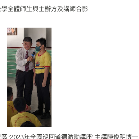
公學全體師生與主辦方及講師合影
區“2023年全國巡回道德激勵講座”主講陳俊明博士