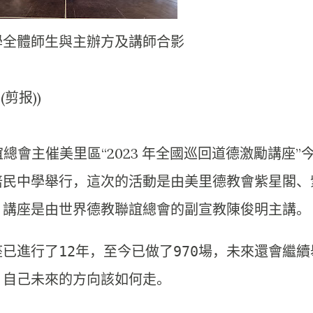
學全體師生與主辦方及講師合影
(剪报))
總會主催美里區“2023 年全國巡回道德激勵講座”
培民中學舉行，
這次的活動是由美里德教會紫星閣、
。
講座是由世界德教聯誼總會的副宣教陳俊明主講。
已進行了12年，
至今已做了970場，未來還會繼續
自己未來的方向該如何走。
