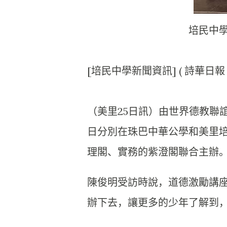
培民中
[培民中學新聞資訊] ( 詩華日報 
（美里25日訊）由世界德教聯誼
日分別在珠巴中華公學和美里
理閣、
實務的紫澄閣聯合主辦
陳俊明受訪時說，道德激勵講座
辦下去，
讓更多的少年了解到，