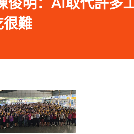
25 陳俊明：AI取代許多
吃很難