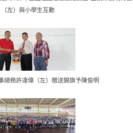
（左）與小學生互動
事總務許達偉（左）贈送錦旗予陳俊明