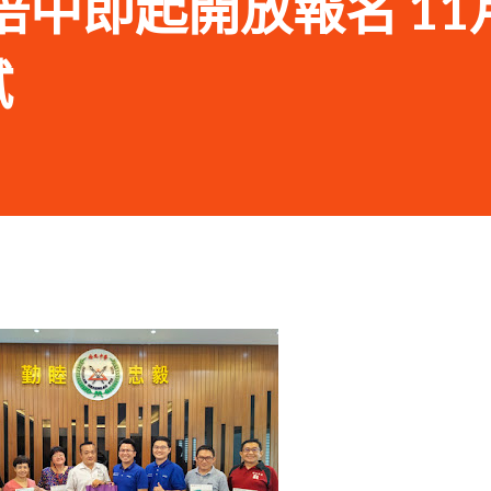
25 培中即起開放報名 11
試