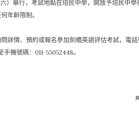
星期六）舉行，
考試地點在培民中學，開放予培民中學
任何年齡限制。
詢問詳情、
預約或報名參加劍橋英語評估考試，電話
p至手機號碼：011-
55052448。