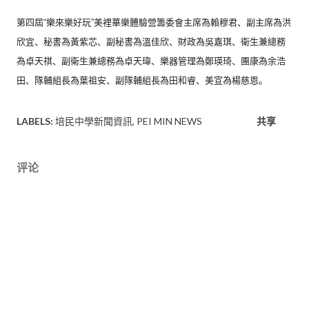
第四屆“樂來樂好玩”美裡華樂體驗營籌委會主席為賴穆君、
副主席為洪
欣宜、秘書為黃紫芯、副秘書為溫佳欣、財政為吳嘉琪、
衛生兼總務
為卓天祺、副衛生兼總務為卓天瑋、樂器管理為鄭瑛琦、
團康為余浩
田、隊輔組長為葉祖安、副隊輔組長為田和睿、
美宣為楊慈恩。
LABELS:
培民中學新聞資訊
PEI MIN NEWS
共享
评论