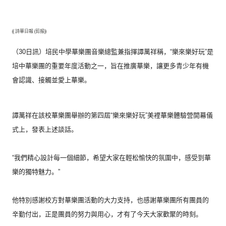
(( 詩華日報 (剪报))
（30日訊）培民中學華樂團音樂總監兼指揮譚萬祥稱，“
樂來樂好玩”是
培中華樂團的重要年度活動之一，旨在推廣華樂，
讓更多青少年有機
會認識、接觸並愛上華樂。
譚萬祥在該校華樂團舉辦的第四屆“樂來樂好玩”
美裡華樂體驗營開幕儀
式上，發表上述談話。
“我們精心設計每一個細節，希望大家在輕松愉快的氛圍中，
感受到華
樂的獨特魅力。”
他特別感謝校方對華樂團活動的大力支持，
也感謝華樂團所有團員的
辛勤付出，正是團員的努力與用心，
才有了今天大家歡聚的時刻。