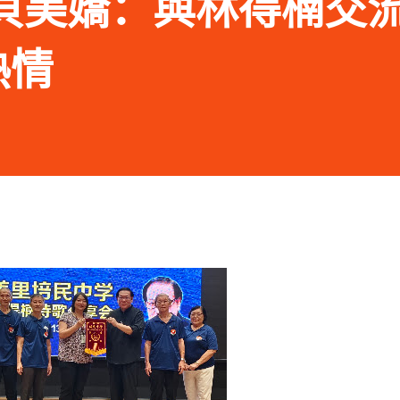
.13 貝美嬌：與林得楠交
熱情