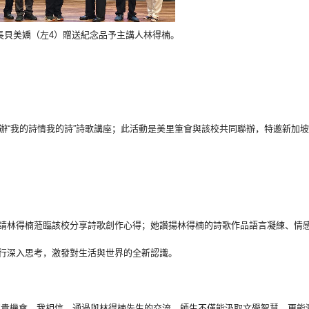
長貝美嬌（左4）贈送紀念品予主講人林得楠。
辦“
我的詩情我的詩”詩歌講座；此活動是美里筆會與該校共同聯辦，
特邀新加坡
請林得楠蒞臨該校分享詩歌創作心得；
她讚揚林得楠的詩歌作品語言凝練、情
行深入思考，
激發對生活與世界的全新認識。
寶貴機會。我相信，
通過與林得楠先生的交流，師生不僅能汲取文學智慧，
更能