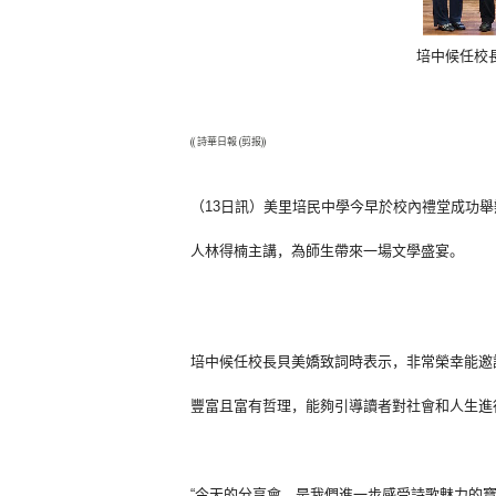
培中候任校
(( 詩華日報 (剪报))
（13日訊）美里培民中學今早於校內禮堂成功舉
人林得楠主講，為師生帶來一場文學盛宴。
培中候任校長貝美嬌致詞時表示，
非常榮幸能邀
豐富且富有哲理，
能夠引導讀者對社會和人生進
“今天的分享會，是我們進一步感受詩歌魅力的