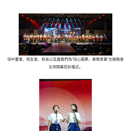
培中董事、校友會、校長以及嘉賓們為“培心築夢，奏鳴青春”
文娛晚會
主持開幕剪彩儀式。