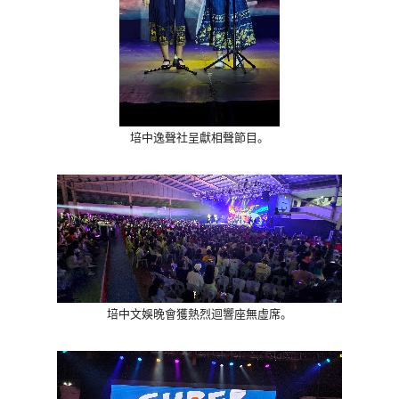
培中逸聲社呈獻相聲節目。
培中文娛晚會獲熱烈迴響座無虛席。