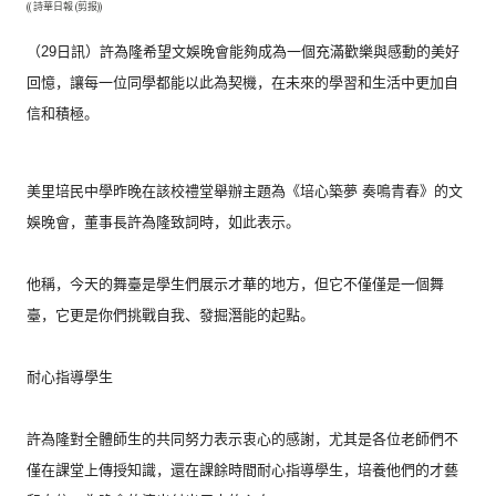
(( 詩華日報 (剪报))
（29日訊）
許為隆希望文娛晚會能夠成為一個充滿歡樂與感動的美好
回憶，
讓每一位同學都能以此為契機，
在未來的學習和生活中更加自
信和積極。
美里培民中學昨晚在該校禮堂舉辦主題為《培心築夢 奏鳴青春》的文
娛晚會，董事長許為隆致詞時，如此表示。
他稱，今天的舞臺是學生們展示才華的地方，
但它不僅僅是一個舞
臺，它更是你們挑戰自我、發掘潛能的起點。
耐心指導學生
許為隆對全體師生的共同努力表示衷心的感謝，
尤其是各位老師們不
僅在課堂上傳授知識，
還在課餘時間耐心指導學生，培養他們的才藝