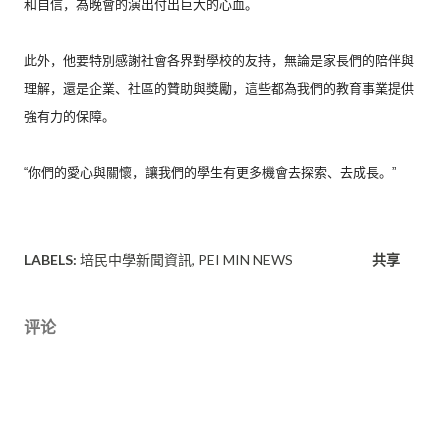
和自信，
為晚會的演出付出巨大的心血。
此外，他要特別感謝社會各界對學校的友持，
無論是家長們的陪伴與
理解，還是企業、社區的贊助與獎勵，
這些都為我們的教育事業提供
強有力的保障。
“你們的愛心與關懷，讓我們的學生有更多機會去探索、去成長。”
LABELS:
培民中學新聞資訊
PEI MIN NEWS
共享
评论