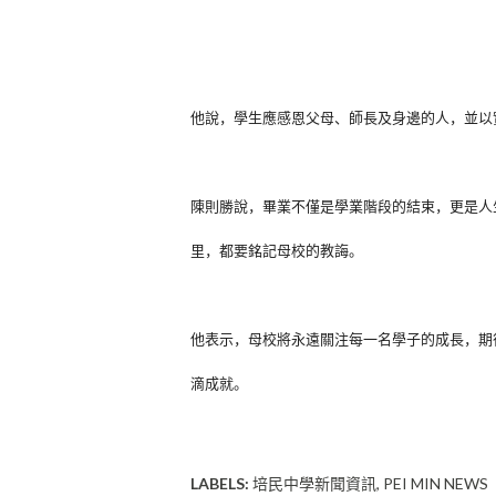
他說，學生應感恩父母、師長及身邊的人，並以
陳則勝說，畢業不僅是學業階段的結束，更是人
里，
都要銘記母校的教誨。
他表示，母校將永遠關注每一名學子的成長，
期
滴成就。
LABELS:
培民中學新聞資訊
PEI MIN NEWS