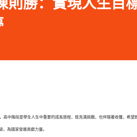
.15 陳則勝：實現人生目
夢
，
高中階段是學生人生中重要的成長旅程，既充滿挑戰，
也伴隨著收獲，希望
梁，為國家發展貢獻力量。