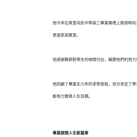
他今早在美里培民中學高三畢業典禮上致詞時向
表達崇高敬意。
他感謝教師對學生的傾情付出，稱贊他們的努力如
他回顧了畢業生六年的求學旅程，充分肯定了學
斷努力實現人生目標。
畢業掀開人生新篇章