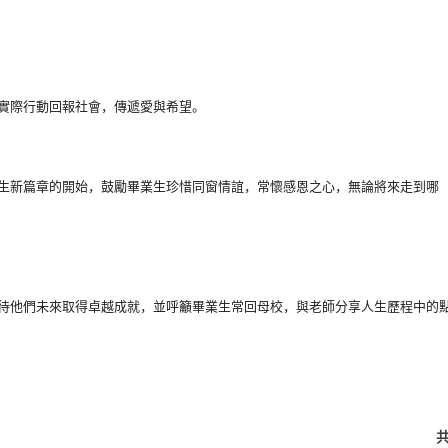
實際行動回報社會，
傳遞愛與希望。
生新篇章的開始，
鼓勵畢業生珍惜同窗情誼，常懷感恩之心，無論將來走到哪
待他們未來取得卓越成就，並呼籲畢業生常回母校，
與老師分享人生歷程中的