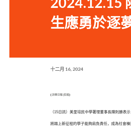
2024.12
生應勇於逐
十二月 16, 2024
(( 詩華日報 (剪报))
（15日訊）美里培民中學署理董事長陳則勝表示
將踏上新征程的學子能夠肩負責任，
成為社會棟