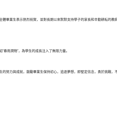
全體畢業生表示熱烈
祝賀，
並對長期以來默默支持學子的家長和辛勤耕耘的教
“春雨潤物”，
為學生的成長注入了無限力量。
生的努力與成就，
鼓勵畢業生保持初心，追逐夢想，即堅定信念，勇於挑戰，