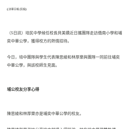
(( 詩華日報 (剪报))
（5日訊）
培民中學候任校長貝美嬌近日攜團隊走訪僑南小學和埔
奕中華公學，
獲得校方的熱情招待。
今日，
培中團隊與學生代表陳思綾和林厚樂與團隊一同前往埔奕
中華公學，
與該校師生見面。
埔公校友分享心得
陳思綾和林厚樂亦是埔奕中華公學的校友。