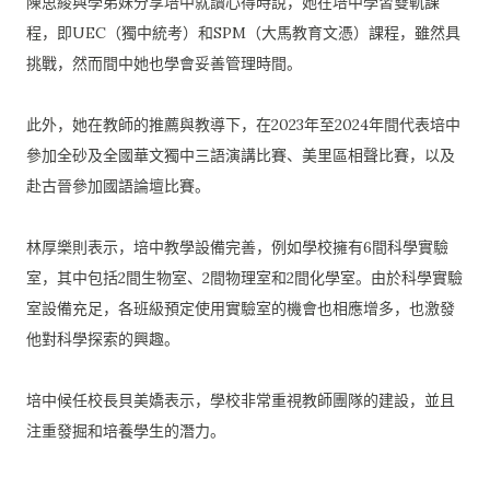
陳思綾與學弟妹分享培中就讀心得時說，她在培中學習雙軌課
程，
即UEC（獨中統考）和SPM（大馬教育文憑）課程，
雖然具
挑戰，然而間中她也學會妥善管理時間。
此外，她在教師的推薦與教導下，
在2023年至2024年間代表培中
參加全砂及全國華文獨中三語
演講比賽、美里區相聲比賽，以及
赴古晉參加國語論壇比賽。
林厚樂則表示，培中教學設備完善，例如學校擁有6間科學實驗
室，
其中包括2間生物室、2間物理室和2間化學室。
由於科學實驗
室設備充足，
各班級預定使用實驗室的機會也相應增多，
也激發
他對科學探索的興趣。
培中候任校長貝美嬌表示，學校非常重視教師團隊的建設，
並且
注重發掘和培養學生的潛力。