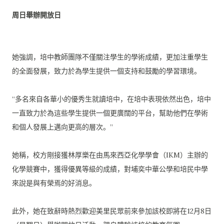
周日舉辦開放日
她強調，培中教師團隊不僅關注學生的學術成績，
更加注重學生
的全面發展，
致力於為學生提供一個支持和鼓勵的學習環境。
“多名來自各華小的優秀生就讀培中，在培中表現依然出色，
培中
一直致力於為這些學生提供一個更廣闊的平台，
幫助他們在學術
和個人發展上邁向更高的層次。”
她稱，校方剛接獲林厚樂在由馬來西亞化學學會（IKM）
主辦的
化學競賽中，獲得優異等級的成績，
對埔奕中華公學和培民中學
來說是與有榮焉的好消息。
此外，
她在致辭時熱烈歡迎美里民眾前來參加該校即將在12月8日