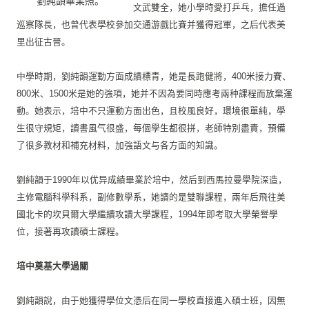
劉純韻畢業照。
文武雙全，
她小學時愛打乒乓，擔任過
巡察隊長，
也曾代表學校參加交通游戲比賽并獲得冠軍，
之后代表美
里出征古晉。
中學時期，劉純韻運動方面成績標青，她是長跑健將，
400米接力賽、
800米、1500米是她的強項，
她并不因為要同時應考兩种課程而放棄運
動。她表示，
培中不只運動方面出色，且校風良好，環境很單純，學
生很守規矩，
讀書風气很盛，每個學生都很拼，老師特別盡責，
預備
了很多教材和補充材料，加強語文与各方面的知識。
劉純韻于1990年以优异成績畢業於培中，
然后到西馬拉曼學院深造，
主修電腦科學科系，副修數學系，
她讀的是雙聯課程，
兩年后飛往美
國北卡的坎貝爾大學繼續攻讀大學課程，
1994年即考取大學榮譽學
位，接著再攻讀碩士課程。
培中奠基大學過關
劉純韻說，由于她獲得學位文憑后在同一學校直接進入碩士班，
因無