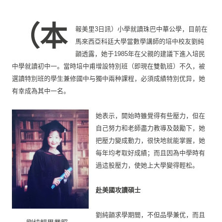
（本
報美里3日訊）小學就讀珠巴中華公學，
目前在
馬來西亞科廷大學當數學講師的培中校友劉純
韻透露，
她于1985年在父親的建議下進入培民
中學就讀初中一。
當時培中甫增設特別班（即現在雙軌班）不久，
被
選讀特別班的學生兼修國中与獨中兩种課程，必須成績特別优异，
她
有幸成為其中一名。
她表示，開始時雖覺得有些壓力，
但在
自己努力和老師盡力教導及鼓勵下，她
把壓力變成動力，
很快地就能掌握，她
每年均考取好成績；
而且因為中學時有
過這股壓力，使她上大學變得輕松。
赴美國攻讀碩士
劉純韻求學期間，不但品學兼优，而且