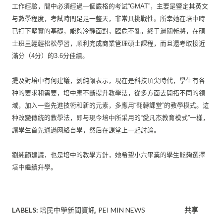
工作經驗，間中必須經過一個嚴格的考試“GMAT”，
主要是鑒定其英文
与數學程度，考試時間足足一整天，
非常具挑戰性。所幸她在培中時
已打下堅實的基礎，能夠冷靜面對，
臨危不亂，終于過關斬將，在碩
士班里輕輕松松學習，
順利完成商業管理碩士課程，而且還考取接近
滿分（4分）的3.
6分佳績。
提及對培中有何建議，劉純韻表示，現在是科技頂尖時代，
學生有各
种的要求和需要，培中應不斷提升教學法，
從多方面去開拓不同的領
域，加入一些先進技術和新的元素，
多應用“翻轉課堂”的教學模式。這
种改變傳統的教學法，
即与現今培中所采用的“愛凡杰教育模式”一樣，
讓學生首先通過网絡自學，然后在課堂上一起討論。
劉純韻建議，也是培中的教學方針，
她希望小六畢業的學生能夠選擇
培中繼續升學。
LABELS:
培民中學新聞資訊
PEI MIN NEWS
共享