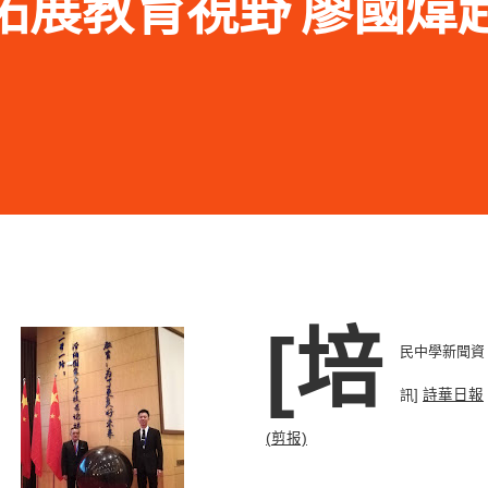
.11 拓展教育視野 廖國
[培
民中學新聞資
訊]
詩華日報
(剪报)