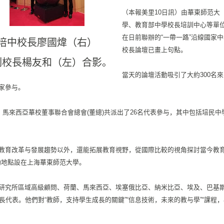
（本報美里10日訊）由華東師范大
學、
教育部中學校長培訓中心等單
在日前聯辦的“一帶一路”
沿線國家中
培中校長廖國煒（右）
校長論壇已畫上句點。
副校長楊友和（左）合影。
當天的論壇活動吸引了大約300名來
家參与。
，
馬來西亞華校董事聯合會總會(董總)共派出了26名代表參与，
其中包括培民中
教育改革与發展趨勢
以外，還能拓展教育視野，從國際比較的視角探討當今教
動地點設在上海華東師范大學。
研究所區域高級顧問
、荷蘭、馬來西亞、埃塞俄比亞、納米比亞、埃及、巴基
長代表。他們對“
教師，支持學生成長的關鍵”“信息技術，未來的教与學”“課程，