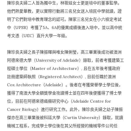
陳珍良夫婦二人皆為獨中生，林筱娃女士更是培中的董事監學。
他們熱愛華教，更以實際行動將三名兒女送入培民中學就讀，
證
明了它們對培中教育理念的認可。
陳家三名兒女在小六檢定考試
中（UPSR）考獲了5A、
6A的優異成績後進入培中，並以高中統
考文憑（UEC）
直升大學一年級。
陳珍良夫婦之長子陳振暉與唯女陳俐瑩，
高三畢業後成功被澳洲
阿德來德大學（University of Adelaide）錄取，前者考獲建築工
程碩士學位（
Master of Architecture）, 且在五年後考獲政府
註冊建築師執照（Registered Architect）, 目前任職於澳洲
Cox Architecture（Adelaide）。
後者在考獲榮譽學士學位後，
獲得了南澳大學全額獎學金攻讀博士並在四年後便獲得了博士學
位，
目前在阿德來德癌癥研究中心（Adelaide Centre for
Cancer Biology）進行研究工作。此外，
陳珍良夫婦之幼子陳振
傑亦在高三畢業後被科廷大學（Curtin University）錄取，就讀
機械工程系，
完成學士學位後在其父所經營的機械零件公司任