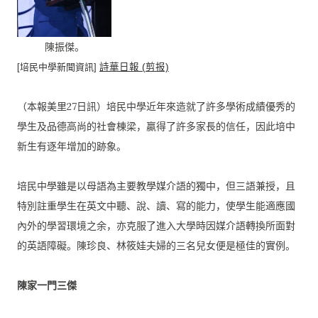
陳振傑。
[培民中學新聞資訊]
詩華日報 (剪报)
（本報美里27日訊）
培民中學近年來造就了許多學術成績優秀的
學生及品德高尚的社會棟
梁，贏得了許多家長的信任，因此培中
新生有逐年增加的跡象。
培民中學雖是以母語為主要教學媒介語的獨中，但三語兼授，
且
特別註重學生在英文中聽、說、讀、寫的能力，
使學生能適應國
內外的學習環境之余，
亦克服了進入大學時因媒介語轉換所面對
的英語障礙。陳珍良、
林筱娃夫婦的三名兒女便是極佳的實例。
陳家一門三傑