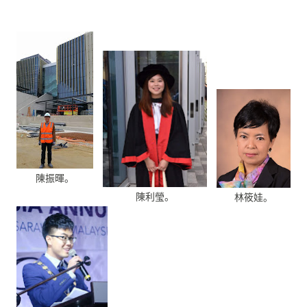
陳振暉。
陳利瑩。
林筱娃。