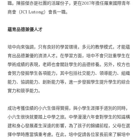
職。
陳振傑亦是社團的活躍份子，
更在2017年擔任羅東國際青年
商會（JCI Lutong）會長一職。
蘊育品德兼優人才
培中向來強調，只有良好的學習環境，多元的教學模式，
才能蘊
育出品德兼優的濟濟人才。在學習方面，
培中不會只註重學生在
學術成績的表現，
老師也會關註學生的品德修養。另外，
校方也
會努力發掘學生各項能力，其中包括社交能力、領導能力、
組織
能力、協調能力、創新能力等，
進一步發掘學生提升學生的綜合
實力和競爭能力。
成功考獲佳績的小六生值得贊揚，與小學生涯揮手道別的同時，
小六生很快就要踏上中學之旅。
中學漫漫六年會對學生的知識構
建和身心發展產生深遠的影響，
為了孩子的錦繡前程，父母在選
擇中學時應當慎重考慮。在此，
培中促請各位家長前來了解培中