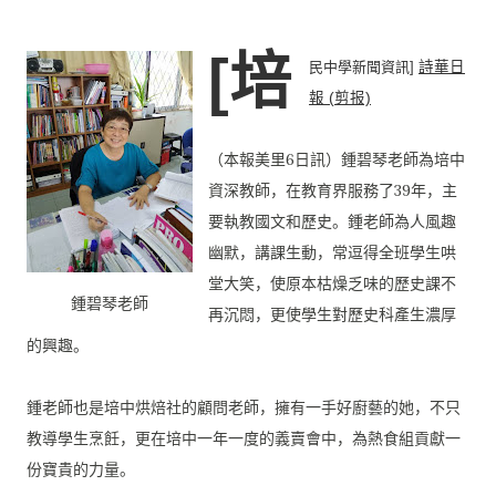
[培
民中學新聞資訊]
詩華日
報 (剪报)
（本報美里6日訊）鍾碧琴老師為培中
資深教師，
在教育界服務了39年，主
要執教國文和歷史。
鍾老師為人風趣
幽默，講課生動，常逗得全班學生哄
堂大笑，
使原本枯燥乏味的歷史課不
鍾碧琴老師
再沉悶，
更使學生對歷史科產生濃厚
的興趣。
鍾老師也是培中烘焙社的顧問老師，擁有一手好廚藝的她，
不只
教導學生烹飪，更在培中一年一度的義賣會中，
為熱食組貢獻一
份寶貴的力量。