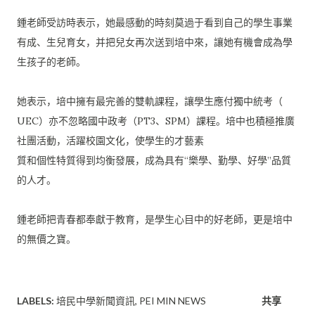
鍾老師受訪時表示，
她最感動的時刻莫過于看到自己的學生事業
有成、生兒育女，
并把兒女再次送到培中來，讓她有機會成為學
生孩子的老師。
她表示，培中擁有最完善的雙軌課程，讓學生應付獨中統考（
UEC）亦不忽略國中政考（PT3、SPM）課程。
培中也積極推廣
社團活動，活躍校園文化，使學生的才藝素
質和個性特質得到均衡發展，成為具有“樂學、勤學、好學”
品質
的人才。
鍾老師把青春都奉獻于教育，是學生心目中的好老師，
更是培中
的無價之寶。
LABELS:
培民中學新聞資訊
PEI MIN NEWS
共享