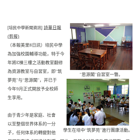
[培民中學新聞資訊]
詩華日報
(剪报)
（本報美里8日訊）培民中學
為加強校園輔導功能，
特于今
年將E棟三樓之活動教室翻修
為資源教室与自習室，即“
筑
“思源閣”自習室一瞥。
夢苑”与“思源閣”，并已于
今年9月正式開放予全校師
生享用。
由于青少年是家庭、社會
以至整個世界体系的一分
學生在培中“筑夢苑”進行團康活動。
子，
任何体系的轉變對他