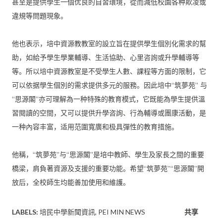
甚至是提供學生一個优良的自習環境，
從而減低校園各种欺凌或
違規等問題現象。
他也表示，培中資源教教室的設立旨在提供學生個別化需求的幫
助，
如給予學生學業輔導、生活協助、心里咨詢或升學輔導等
等。
所以培中資源教室是不受學生人數、課程等方面的限制，
它
可以依据學生個別的需求提供多元的服務。因此培中“筑夢苑” 与
“思源閣”亦可理解為一种特殊的教育模式，
它既能為學生提供溫
習閱讀的空間，又可以提供升學咨詢、
行為輔導或團康活動，是
一种內容丰富，
适用范圍寬廣和极具彈性的教育措施。
他稱，“筑夢苑”与“思源閣”是培中教師、
學生及家長之間的重要
橋梁，肩負著資源及支援的重要功能。希望“
筑夢苑”“思源閣”開
放后，全校師生均能善加使用和維護。
LABELS:
培民中學新聞資訊
PEI MIN NEWS
共享