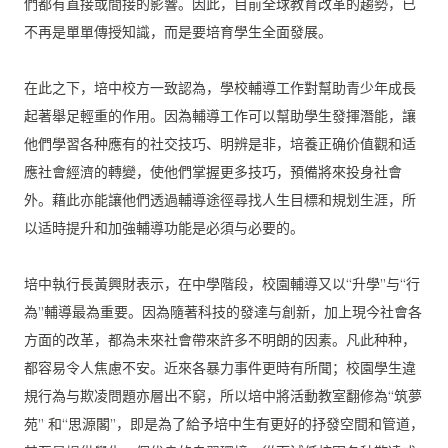
們都有直接或間接的影響。因此，
目前全球教育改革的趨勢，已
不再是單單傳授知識，
而是要培育學生全面發展。
在此之下，培中校方一致認為，
學校輔導工作對幫助青少年成長
起著舉足輕重的作用。
因為輔導工作可以幫助學生發揮潛能，
讓
他們學習各种應有的社交技巧、明辨是非，
培養正确价值觀和适
應社會經濟的轉變，使他們掌握更多技巧，
預備將來投身社會
外。
藉此亦能讓他們透過輔導途徑尋找人生目標和規划生涯，
所
以适時提升和加強輔導功能是必須与必要的。
培中執行長黃興財表示，在中學階段，校園輔導又以“升學”与“
行
為”輔導最為重要。因為隨著科技的發達与創新，
加上現今社會各
方面的改革，都為未來社會帶來許多不明朗的因素。
凡此种种，
都容易令人焦慮不安。近來各暴力事件更時有所聞；
校園學生違
規行為与欺凌問題亦層出不窮，
所以培中將活動教室翻修為“筑夢
苑” 和“思源閣”，即是為了給予培中生有更好的抒發空間和管道，