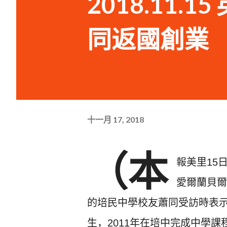
2018.11.
同返國創業
十一月 17, 2018
（本
報美里15
愛爾蘭貝爾
的培民
中學校友蕭同受訪時表
生，
2011年在培中完成中學