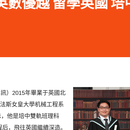
15 英數優越 留學英國 
日訊）
2015年畢業于英國北
法斯女皇大學机械工程系
示，他是培中雙軌班理科
課程后，飛往英國繼續深造。