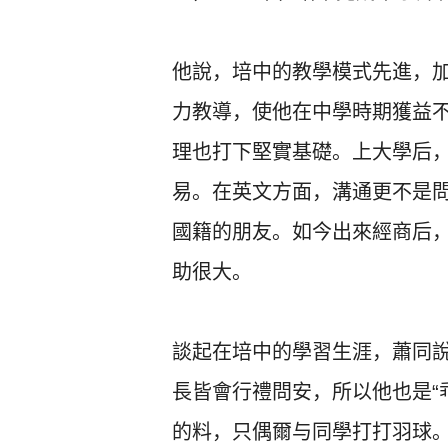
他說，培中的教學模式先進，
力教導，
使他在中學時期獲益
理也打下堅實基礎。
上大學后
易。在英文方面，
溝通更不是
國籍的朋友。
如今出來經商后
助很大。
談起在培中的學習生涯，蕭同
長皆會行禮問安，所以他也是“
的料，
只偶爾与同學打打羽球