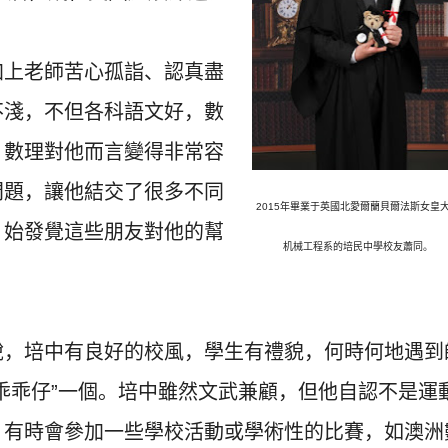
加上老師苦心孤詣、認真盡
不淺，不但各科語文好，數
，數理對他而言變得非常容
問題，讓他結交了很多不同
2015年畢業于英國北愛爾蘭貝爾法斯女皇
，始發覺這些朋友對他的幫
机械工程系的培民
中學校友蕭同。
說，培中有良好的校風，學生有禮貌，
何時何地遇到
乖乖仔”一個。
培中雖然文武兼顧，但他自認不是運
。有時會參加一些學校活動或學術性的比賽，
如澳洲